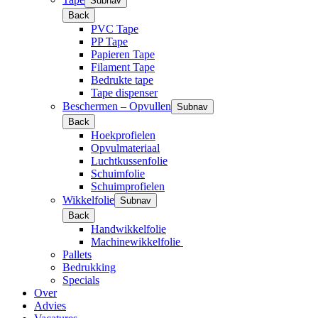
Subnav
Back
PVC Tape
PP Tape
Papieren Tape
Filament Tape
Bedrukte tape
Tape dispenser
Beschermen – Opvullen
Subnav
Back
Hoekprofielen
Opvulmateriaal
Luchtkussenfolie
Schuimfolie
Schuimprofielen
Wikkelfolie
Subnav
Back
Handwikkelfolie
Machinewikkelfolie
Pallets
Bedrukking
Specials
Over
Advies