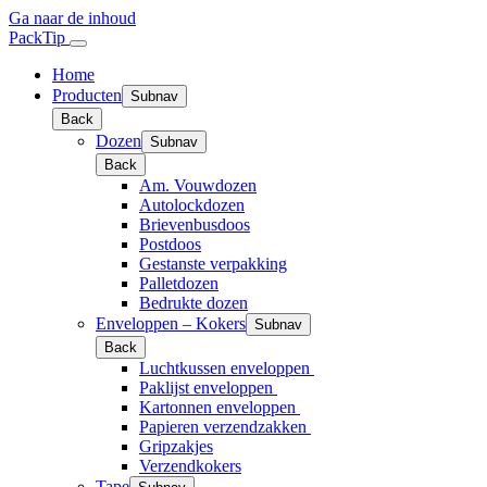
Ga naar de inhoud
PackTip
Home
Producten
Subnav
Back
Dozen
Subnav
Back
Am. Vouwdozen
Autolockdozen
Brievenbusdoos
Postdoos
Gestanste verpakking
Palletdozen
Bedrukte dozen
Enveloppen – Kokers
Subnav
Back
Luchtkussen enveloppen
Paklijst enveloppen
Kartonnen enveloppen
Papieren verzendzakken
Gripzakjes
Verzendkokers
Tape